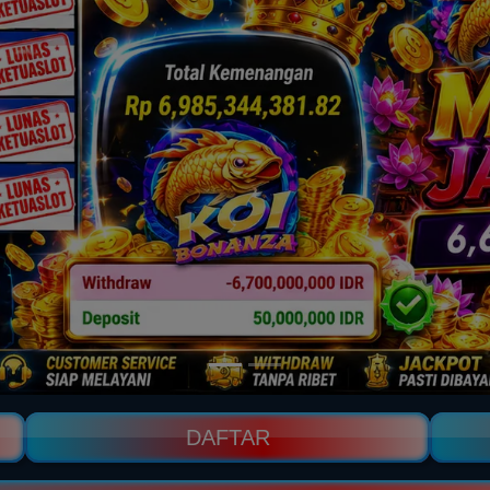
DAFTAR