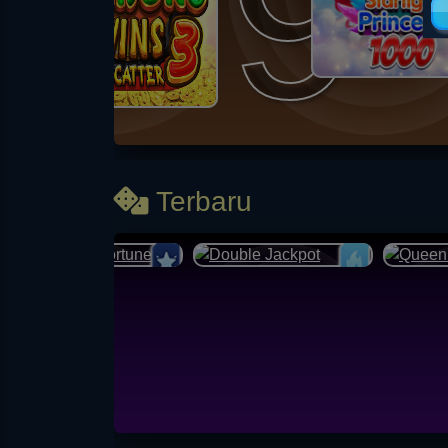
9
Terbaru