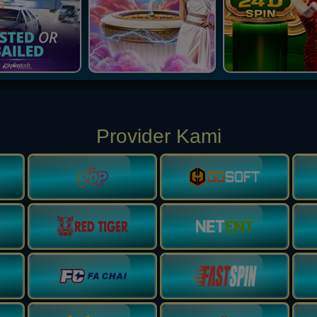
Provider Kami