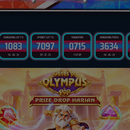
SYDNEY LOTTO
SINGAPORE
HONGKONG POOLS
SYDNEY POOLS
7097
0715
3634
4816
07 : 21 : 30
TUTUP
16 : 26 : 30
07 : 21 : 30