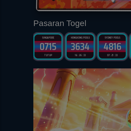
Pasaran Togel
SINGAPORE
HONGKONG POOLS
SYDNEY POOLS
HONGKONG LOTTO
0715
3634
4816
1083
TUTUP
16 : 26 : 30
07 : 21 : 30
16 : 26 : 30